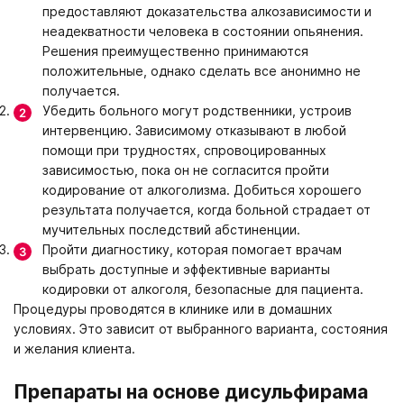
Москва
Вологда
Великий Новгород
Мурманск
предоставляют доказательства алкозависимости и
Владивосток
Екатеринбург
неадекватности человека в состоянии опьянения.
Решения преимущественно принимаются
положительные, однако сделать все анонимно не
Получить консультацию
получается.
Нажимая кнопку «Получить консультацию», вы соглашаетесь
Убедить больного могут родственники, устроив
Оставить отзыв
с
политикой конфиденциальности
сайта
интервенцию. Зависимому отказывают в любой
Нажимая кнопку «Оставить отзыв», вы соглашаетесь с
помощи при трудностях, спровоцированных
политикой конфиденциальности
зависимостью, пока он не согласится пройти
кодирование от алкоголизма. Добиться хорошего
результата получается, когда больной страдает от
мучительных последствий абстиненции.
Пройти диагностику, которая помогает врачам
выбрать доступные и эффективные варианты
кодировки от алкоголя, безопасные для пациента.
Процедуры проводятся в клинике или в домашних
условиях. Это зависит от выбранного варианта, состояния
и желания клиента.
Препараты на основе дисульфирама