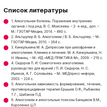
Список литературы
1. Алкогольная болезнь. Поражение внутренних
органов / под ред. В. С. Моисеева. – 2- е изд., доп. –
М.: ГЭОТАР-Медиа, 2014. – 480 с.
2. Альтшулер В. Б. Алкоголизм / В. Б. Альтшулер. – М.:
ГЭОТАР-Медиа, 2010. – 264 с.
3. Кинкулькина М. А. Депрессии при шизофрении и
алкоголизме. Клиника и лечение. М. А. Кинкулькина, Н.
Н. Иванец. – М.: ИД «МЕД-ПРАКТИКА-М», 2009. – 216 с.
4. Сидоров П. И. Соматогенез алкоголизма:
руководство для врачей / П. И. Сидоров. Н. С.
Ишеков, А. Г. Соловьёва. – М.: МЕДпресс-информ,
2003. – 224 с.
5. Алкогольная зависимость формирование, течение,
противорецидивная терапия Ерышев О.Ф., Рыбакова
Т.Г., Шабанов П.Д
6. Алкоголизм и алкогольные психозы Банщиков В.М.,
Короленко Ц.П