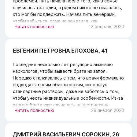
проблемой. Пить начала после того, как в семье
случилась трагедия, а рядом никого не оказалось,
кто мог бы поддержать. Начала пить вечерами,
чтобы забыться, сама не заметила, как
Читать полностью
12 февраля 2020
сформировалась зависимость. Спасибо вашим
докторам за помощь.
ЕВГЕНИЯ ПЕТРОВНА ЕЛОХОВА, 41
Последние несколько лет регулярно вызываю
наркологов, чтобы вывести брата из запоя.
Нередко сталкивалась с тем, что врачи формально
подходят к своим обязанностям, используя
стандартные растворы, даже не заботясь о том,
чтобы учесть индивидуальные особенности. Из-за
этого у брата уже случалась аллергическая
Читать полностью
29 января 2020
реакция, когда его едва смогли откачать. В
последние разы обращаюсь только в ваш
наркологический центр. Всегда проводят
экспресс-диагностику, чтобы минимизировать
ДМИТРИЙ ВАСИЛЬЕВИЧ СОРОКИН, 26