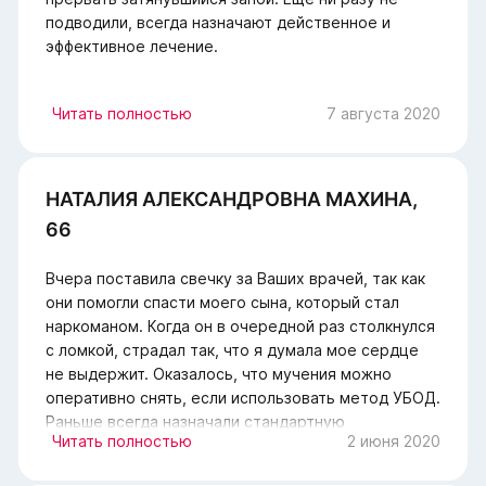
подводили, всегда назначают действенное и
эффективное лечение.
Читать полностью
7 августа 2020
НАТАЛИЯ АЛЕКСАНДРОВНА МАХИНА,
66
Вчера поставила свечку за Ваших врачей, так как
они помогли спасти моего сына, который стал
наркоманом. Когда он в очередной раз столкнулся
с ломкой, страдал так, что я думала мое сердце
не выдержит. Оказалось, что мучения можно
оперативно снять, если использовать метод УБОД.
Раньше всегда назначали стандартную
Читать полностью
2 июня 2020
детоксикацию, а теперь сняли симптомы ломки за
несколько часов, пока мой мальчик был под