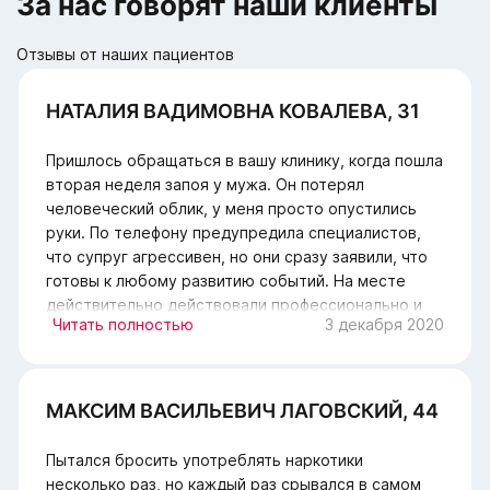
За нас говорят наши клиенты
Отзывы от наших пациентов
НАТАЛИЯ ВАДИМОВНА КОВАЛЕВА, 31
Пришлось обращаться в вашу клинику, когда пошла
вторая неделя запоя у мужа. Он потерял
человеческий облик, у меня просто опустились
руки. По телефону предупредила специалистов,
что супруг агрессивен, но они сразу заявили, что
готовы к любому развитию событий. На месте
действительно действовали профессионально и
Читать полностью
3 декабря 2020
слаженно. Сама удивилась, как муж начал их
слушаться и согласился на проведение терапии.
Теперь надеюсь, что удастся вылечить его с
вашей помощью.
МАКСИМ ВАСИЛЬЕВИЧ ЛАГОВСКИЙ, 44
Пытался бросить употреблять наркотики
несколько раз, но каждый раз срывался в самом