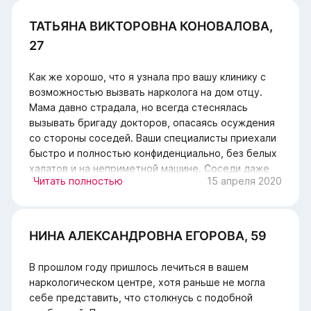
наркозом. Надеюсь, с таким профессиональным
подходом к лечению удастся вовсе победить
ТАТЬЯНА ВИКТОРОВНА КОНОВАЛОВА,
наркозависимость.
27
Как же хорошо, что я узнала про вашу клинику с
возможностью вызвать нарколога на дом отцу.
Мама давно страдала, но всегда стеснялась
вызывать бригаду докторов, опасаясь осуждения
со стороны соседей. Ваши специалисты приехали
быстро и полностью конфиденциально, без белых
халатов и на неприметной машине. Соседи даже
Читать полностью
15 апреля 2020
не поняли, что это были медработники, тем более
что наркологи. К тому же сделали все быстро и
профессионально: поставили капельницу,
купировав запой меньше чем за 2 часа.
НИНА АЛЕКСАНДРОВНА ЕГОРОВА, 59
В прошлом году пришлось лечиться в вашем
наркологическом центре, хотя раньше не могла
себе представить, что столкнусь с подобной