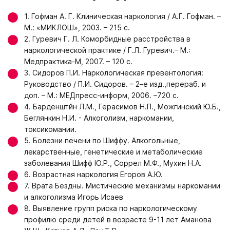
Москва
Вологда
Великий Новгород
Мурманск
1. Гофман А. Г. Клиническая наркология / А.Г. Гофман. –
Владивосток
Екатеринбург
М.: «МИКЛОШ», 2003. – 215 с.
2. Гуревич Г. Л. Коморбидные расстройства в
Получить консультацию
наркологической практике / Г.Л. Гуревич.– М.:
Нажимая кнопку «Получить консультацию», вы соглашаетесь
Медпрактика-М, 2007. – 120 с.
Оставить отзыв
с
политикой конфиденциальности
сайта
3. Сидоров П.И. Наркологическая превентология:
Руководство / П.И. Сидоров. – 2–е изд.,перераб. и
Нажимая кнопку «Оставить отзыв», вы соглашаетесь с
политикой конфиденциальности
доп. – М.: МЕДпресс-информ, 2006. –720 с.
4. Барденштйн Л.М., Герасимов Н.П., Можгинский Ю.Б.,
Беглянкин Н.И. - Алкоголизм, наркомании,
токсикомании.
5. Болезни печени по Шиффу. Алкогольные,
лекарственные, генетические и метаболические
заболевания Шифф Ю.Р., Соррел М.Ф., Мухин Н.А.
6. Возрастная наркология Егоров А.Ю.
7. Врата Бездны. Мистические механизмы наркомании
и алкоголизма Игорь Исаев
8. Выявление групп риска по наркологическому
профилю среди детей в возрасте 9-11 лет Аманова